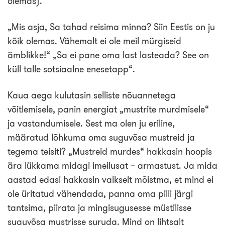
olemas).
„Mis asja, Sa tahad reisima minna? Siin Eestis on ju
kõik olemas. Vähemalt ei ole meil mürgiseid
ämblikke!“ „Sa ei pane oma last lasteada? See on
küll talle sotsiaalne enesetapp“.
Kaua aega kulutasin selliste nõuannetega
võitlemisele, panin energiat „mustrite murdmisele“
ja vastandumisele. Sest ma olen ju eriline,
määratud lõhkuma oma suguvõsa mustreid ja
tegema teisiti? „Mustreid murdes“ hakkasin hoopis
ära lükkama midagi imeilusat – armastust. Ja mida
aastad edasi hakkasin vaikselt mõistma, et mind ei
ole üritatud vähendada, panna oma pilli järgi
tantsima, piirata ja mingisugusesse müstilisse
suguvõsa mustrisse suruda. Mind on lihtsalt