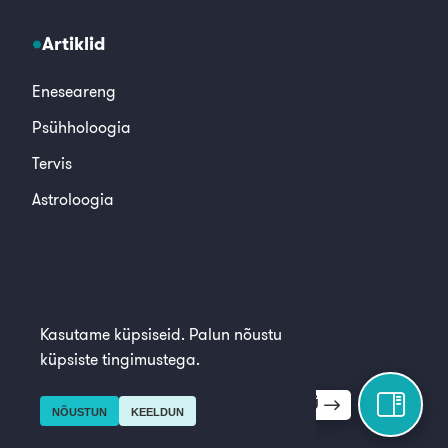
Artiklid
Eneseareng
Psühholoogia
Tervis
Astroloogia
© 2026, Alkeemia
Kasutame küpsiseid. Palun nõustu
küpsiste tingimustega.
AVA KÜLGMENÜÜ
NÕUSTUN
KEELDUN