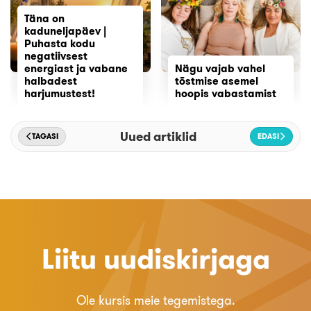
Täna on
kaduneljapäev |
Puhasta kodu
negatiivsest
energiast ja vabane
Nägu vajab vahel
halbadest
tõstmise asemel
harjumustest!
hoopis vabastamist
Uued artiklid
TAGASI
EDASI
Liitu uudiskirjaga
Ole kursis meie tegemistega.