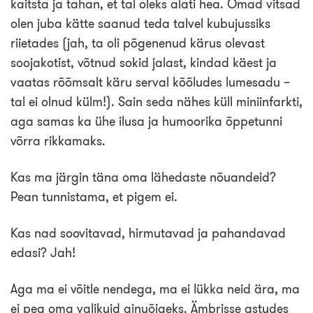
kaitsta ja tahan, et tal oleks alati hea. Omad vitsad
olen juba kätte saanud teda talvel kubujussiks
riietades (jah, ta oli põgenenud kärus olevast
soojakotist, võtnud sokid jalast, kindad käest ja
vaatas rõõmsalt käru serval kõõludes lumesadu –
tal ei olnud külm!). Sain seda nähes küll miniinfarkti,
aga samas ka ühe ilusa ja humoorika õppetunni
võrra rikkamaks.
Kas ma järgin täna oma lähedaste nõuandeid?
Pean tunnistama, et pigem ei.
Kas nad soovitavad, hirmutavad ja pahandavad
edasi? Jah!
Aga ma ei võitle nendega, ma ei lükka neid ära, ma
ei pea oma valikuid ainuõigeks. Ämbrisse astudes