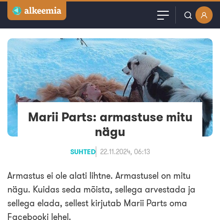
Artiklid
Kasutajanimi või email
Podcast
Parool
Videod
Veebinarid
Marii Parts: armastuse mitu
Jäta mind meelde
nägu
Kuulutused
SUHTED
22.11.2024, 06:13
Sisuturundus
Armastus ei ole alati lihtne. Armastusel on mitu
nägu. Kuidas seda mõista, sellega arvestada ja
sellega elada, sellest kirjutab Marii Parts oma
Facebooki lehel.