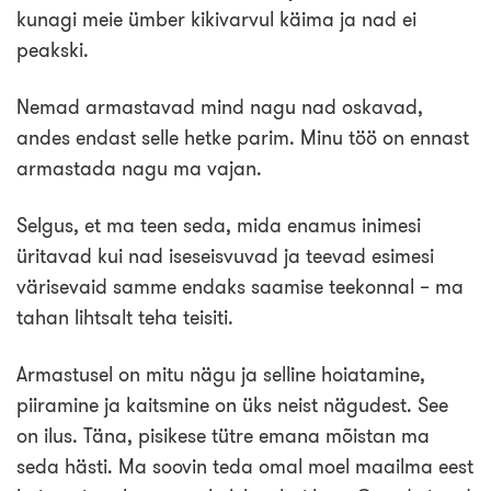
kunagi meie ümber kikivarvul käima ja nad ei
peakski.
Nemad armastavad mind nagu nad oskavad,
andes endast selle hetke parim. Minu töö on ennast
armastada nagu ma vajan.
Selgus, et ma teen seda, mida enamus inimesi
üritavad kui nad iseseisvuvad ja teevad esimesi
värisevaid samme endaks saamise teekonnal – ma
tahan lihtsalt teha teisiti.
Armastusel on mitu nägu ja selline hoiatamine,
piiramine ja kaitsmine on üks neist nägudest. See
on ilus. Täna, pisikese tütre emana mõistan ma
seda hästi. Ma soovin teda omal moel maailma eest