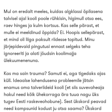
Loo tasuta konto
Mul on eredalt meeles, kuidas algklassi õpilasena
talvisel ajal kooli poole rühkisin, higimull otsa ees,
raev hinges ja kulm kortsus. Kas selle pärast, et
mulle ei meeldinud õppida? Ei. Hoopis sellepärast,
et mind oli liiga paksult riidesse topitud. Minu
järjepidevaid pingutusi ennast selgeks teha
ignoreeriti ja alati jõudsin koolimajja
ülekuumenenuna.
Kas ma sain trauma? Samuti ei, aga tigedaks ajas
küll. Ideaalse lahendusena probleemile jätsin
enamus oma talveriideid kooli (et siis suvevaheaja
hakul need kõik ühekorraga ära tuua nagu üks
tugev Eesti raskeveohobune). Sest ükskord peavad
need kampsunid kodust ju otsa saama? Ükskord