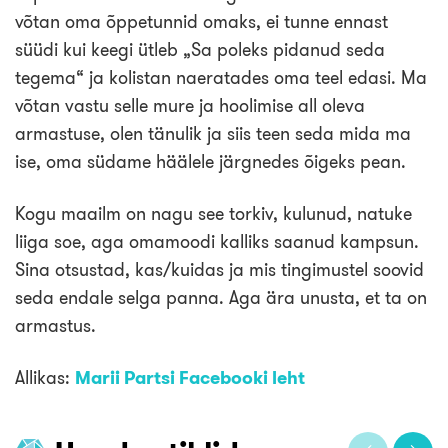
võtan oma õppetunnid omaks, ei tunne ennast
süüdi kui keegi ütleb „Sa poleks pidanud seda
tegema“ ja kolistan naeratades oma teel edasi. Ma
võtan vastu selle mure ja hoolimise all oleva
armastuse, olen tänulik ja siis teen seda mida ma
ise, oma südame häälele järgnedes õigeks pean.
Kogu maailm on nagu see torkiv, kulunud, natuke
liiga soe, aga omamoodi kalliks saanud kampsun.
Sina otsustad, kas/kuidas ja mis tingimustel soovid
seda endale selga panna. Aga ära unusta, et ta on
armastus.
Allikas:
Marii Partsi Facebooki leht