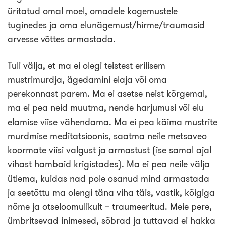
üritatud omal moel, omadele kogemustele
tuginedes ja oma elunägemust/hirme/traumasid
arvesse võttes armastada.
Tuli välja, et ma ei olegi teistest erilisem
mustrimurdja, ägedamini elaja või oma
perekonnast parem. Ma ei asetse neist kõrgemal,
ma ei pea neid muutma, nende harjumusi või elu
elamise viise vähendama. Ma ei pea käima mustrite
murdmise meditatsioonis, saatma neile metsaveo
koormate viisi valgust ja armastust (ise samal ajal
vihast hambaid krigistades). Ma ei pea neile välja
ütlema, kuidas nad pole osanud mind armastada
ja seetõttu ma olengi täna viha täis, vastik, kõigiga
nõme ja otseloomulikult – traumeeritud. Meie pere,
ümbritsevad inimesed, sõbrad ja tuttavad ei hakka