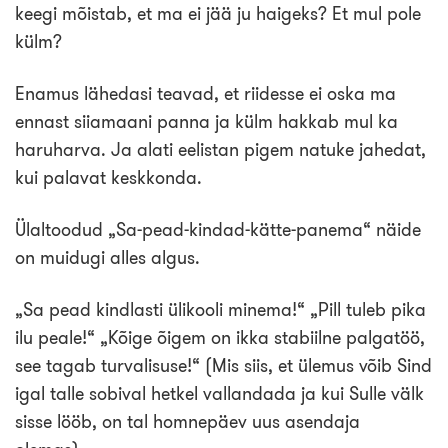
keegi mõistab, et ma ei jää ju haigeks? Et mul pole
külm?
Enamus lähedasi teavad, et riidesse ei oska ma
ennast siiamaani panna ja külm hakkab mul ka
haruharva. Ja alati eelistan pigem natuke jahedat,
kui palavat keskkonda.
Ülaltoodud „Sa-pead-kindad-kätte-panema“ näide
on muidugi alles algus.
„Sa pead kindlasti ülikooli minema!“ „Pill tuleb pika
ilu peale!“ „Kõige õigem on ikka stabiilne palgatöö,
see tagab turvalisuse!“ (Mis siis, et ülemus võib Sind
igal talle sobival hetkel vallandada ja kui Sulle välk
sisse lööb, on tal homnepäev uus asendaja