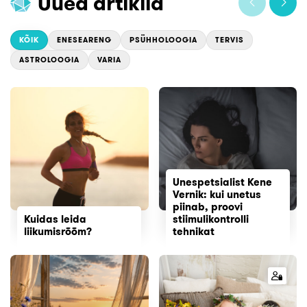
Uued artiklid
KÕIK
ENESEARENG
PSÜHHOLOOGIA
TERVIS
ASTROLOOGIA
VARIA
Unespetsialist Kene
Vernik: kui unetus
piinab, proovi
Kuidas leida
stiimulikontrolli
liikumisrõõm?
tehnikat