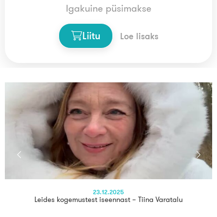
Loo tasuta konto
Igakuine püsimakse
Liitu
Loe lisaks
23.12.2025
Leides kogemustest iseennast – Tiina Varatalu