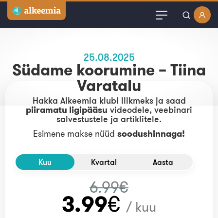
Artiklid
Kasutajanimi või email
25.08.2025
Podcast
Südame koorumine – Tiina
Varatalu
Parool
Videod
Hakka Alkeemia klubi liikmeks ja saad
piiramatu ligipääsu
videodele, veebinari
Veebinarid
salvestustele ja artiklitele.
Jäta mind meelde
Esimene makse nüüd
soodushinnaga!
Kuulutused
Sisuturundus
Kuu
Kvartal
Aasta
6.99
€
3.99
€
/ kuu