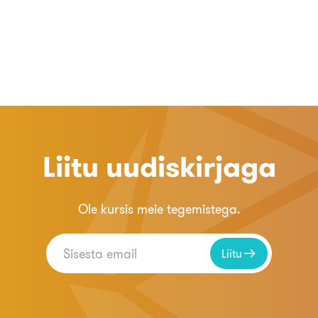
Liitu uudiskirjaga
Ole kursis meie tegemistega.
Liitu