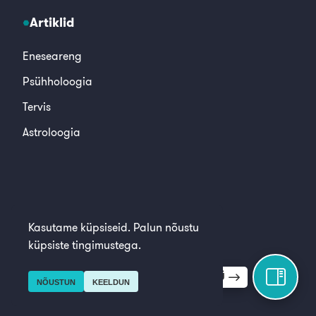
Artiklid
Eneseareng
Psühholoogia
Tervis
Astroloogia
© 2026, Alkeemia
Kasutame küpsiseid. Palun nõustu
küpsiste tingimustega.
AVA KÜLGMENÜÜ
NÕUSTUN
KEELDUN