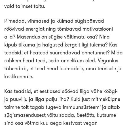
Loo tasuta konto
vaid taimset toitu.
Pimedad, vihmased ja külmad sügispäevad
röövivad energiat ning tõmbavad motivatsiooni
alla? Masendus on sügise vältimatu osa? Nina
kipub tilkuma ja haigused kergelt ligi tulema? Kas
teadsid, et heateod suurendavad õnnetunnet? Mida
rohkem head teed, seda õnnelikum oled. Veganlus
tähendab, et teed head loomadele, oma tervisele ja
keskkonnale.
Kas teadsid, et eestlased söövad liiga vähe köögi-
ja puuvilju ja liiga palju liha? Kuid just mitmekülgne
taimne toit tagab tugeva immuunsüsteemi ja aitab
sügismasendusest võitu saada. Seetõttu kutsume
sind osa võtma kuu aega kestvast vegan