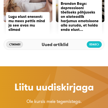
Brandon Bays:
depressiooni
tõeliseks põhjuseks
Lugu elust enesest:
on alateadlik
mu mees pettis mind
harjumus emotsioone
ja see avas mu
alla suruda, et hoida
silmad
enda elust...
Uued artiklid
TAGASI
EDASI
Liitu uudiskirjaga
Ole kursis meie tegemistega.