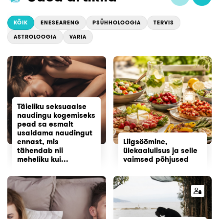
KÕIK
ENESEARENG
PSÜHHOLOOGIA
TERVIS
ASTROLOOGIA
VARIA
Täieliku seksuaalse
naudingu kogemiseks
pead sa esmalt
usaldama naudingut
ennast, mis
Liigsöömine,
tähendab nii
ülekaalulisus ja selle
meheliku kui...
vaimsed põhjused