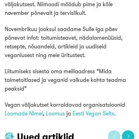
väljakutsest. Niimoodi möödub pime ja kõle
november põnevalt ja tervislikult.
Novembrikuu jooksul saadame Sulle iga päev
põnevat infot: toitumisteavet, nädalamenüüsid,
retsepte, nõuandeid, artikleid ja uudiseid
veganlusest ning meie üritustest.
Liitumiseks sisesta oma meiliaadress “Mida
taimetoitlased ja veganid valkude kohta teadma
peaksid”
Vegan väljakutset korraldavad organisatsioonid
Loomade Nimel
,
Loomus
ja
Eesti Vegan Selts
.
Uued artiklid