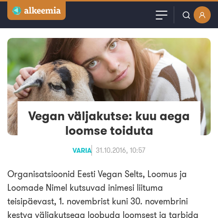
Artiklid
Kasutajanimi või email
Podcast
Parool
Videod
Veebinarid
Vegan väljakutse: kuu aega
Jäta mind meelde
loomse toiduta
Kuulutused
VARIA
31.10.2016, 10:57
Sisuturundus
Organisatsioonid Eesti Vegan Selts, Loomus ja
Loomade Nimel kutsuvad inimesi liituma
teisipäevast, 1. novembrist kuni 30. novembrini
kestva väljakutsega loobuda loomsest ja tarbida