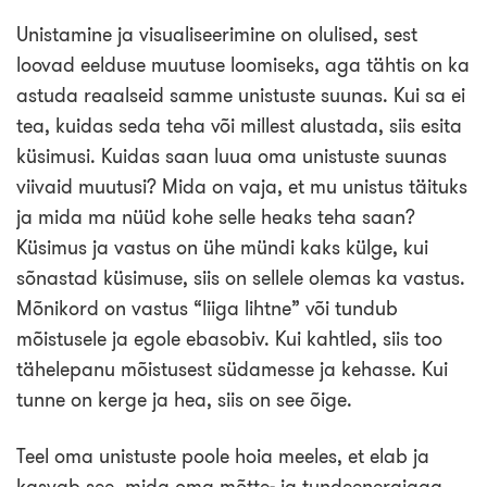
Unistamine ja visualiseerimine on olulised, sest
loovad eelduse muutuse loomiseks, aga tähtis on ka
astuda reaalseid samme unistuste suunas. Kui sa ei
tea, kuidas seda teha või millest alustada, siis esita
küsimusi. Kuidas saan luua oma unistuste suunas
viivaid muutusi? Mida on vaja, et mu unistus täituks
ja mida ma nüüd kohe selle heaks teha saan?
Küsimus ja vastus on ühe mündi kaks külge, kui
sõnastad küsimuse, siis on sellele olemas ka vastus.
Mõnikord on vastus “liiga lihtne” või tundub
mõistusele ja egole ebasobiv. Kui kahtled, siis too
tähelepanu mõistusest südamesse ja kehasse. Kui
tunne on kerge ja hea, siis on see õige.
Teel oma unistuste poole hoia meeles, et elab ja
kasvab see, mida oma mõtte- ja tundeenergiaga