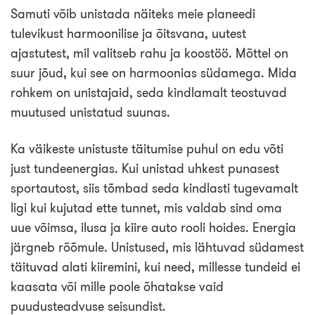
Samuti võib unistada näiteks meie planeedi
tulevikust harmoonilise ja õitsvana, uutest
ajastutest, mil valitseb rahu ja koostöö. Mõttel on
suur jõud, kui see on harmoonias südamega. Mida
rohkem on unistajaid, seda kindlamalt teostuvad
muutused unistatud suunas.
Ka väikeste unistuste täitumise puhul on edu võti
just tundeenergias. Kui unistad uhkest punasest
sportautost, siis tõmbad seda kindlasti tugevamalt
ligi kui kujutad ette tunnet, mis valdab sind oma
uue võimsa, ilusa ja kiire auto rooli hoides. Energia
järgneb rõõmule. Unistused, mis lähtuvad südamest
täituvad alati kiiremini, kui need, millesse tundeid ei
kaasata või mille poole õhatakse vaid
puudusteadvuse seisundist.