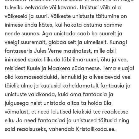
Loo tasuta konto
tuleviku eelvaade või kavand. Unistusi võib olla
väikeseid ja suuri. Väikeste unistuste täitumine on
inimese enda kätes, kui hakata astuma samme
nende suunas. Aga unistada saab ka suurelt ja
veelgi suuremalt, globaalselt ja ulmeliselt. Kunagi
fantaseeris Jules Verne masinatest, mille abil
inimesed saaks liikuda läbi ilmaruumi, õhu ja vee,
reisidest Kuule ja Maakera südamesse. Tema eluajal
olid kosmosesõidukid, lennukid ja allveelaevad veel
täielik ulme ja kuulusid kaheldamatult fantaasia ja
unistuste valdkonda, kuid oma fantaasia ja
julgusega neist unistada aitas ta hoida ülal
võimalust, et need leiutised leiaksid tee reaalsesse
ellu. Ja need fantaasiad ja unistused täitusid ning
said reaalsuseks, vahendab Kristallikoda.ee.