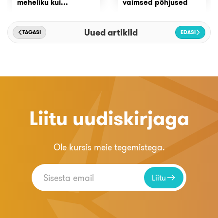
meheliku kui...
vaimsed põhjused
Uued artiklid
TAGASI
EDASI
Liitu uudiskirjaga
Ole kursis meie tegemistega.
Liitu