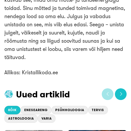
toidad. Sinu mõtted ja tunded toimivad magnetina,
nendega lood sa oma elu. Julgus ja vabadus
unistada on see, mis viib elus edasi. Seega – unista
julgelt, väikeselt ja suurelt, kujutle, naudi ja
rõõmusta ning sa liigud soovitud suunas ja kui sa
oma unistustest ei loobu, siis varem või hiljem need
täituvad.
Allikas: Kristallikoda.ee
Uued artiklid
KÕIK
ENESEARENG
PSÜHHOLOOGIA
TERVIS
ASTROLOOGIA
VARIA