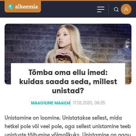
Artiklid
Kasutajanimi või email
Podcast
Parool
Videod
Veebinarid
Tõmba oma ellu imed:
Jäta mind meelde
kuidas saada seda, millest
Kuulutused
unistad?
Sisuturundus
MAAGILINE MAAILM
17.02.2020, 08:25
Unistamine on loomine. Unistatakse sellest, mida
hetkel pole või veel pole, aga sellest unistamine teeb
unistuste täitumise võimalikuks. Unistamine on nagu