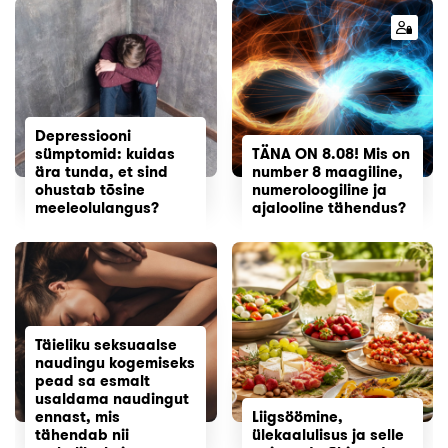
Depressiooni
sümptomid: kuidas
TÄNA ON 8.08! Mis on
ära tunda, et sind
number 8 maagiline,
ohustab tõsine
numeroloogiline ja
meeleolulangus?
ajalooline tähendus?
Täieliku seksuaalse
naudingu kogemiseks
pead sa esmalt
usaldama naudingut
ennast, mis
Liigsöömine,
tähendab nii
ülekaalulisus ja selle