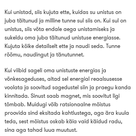
Kui unistad, siis kujuta ette, kuidas su unistus on
juba täitunud ja milline tunne sul siis on. Kui sul on
unistus, siis võta endale aega unistamiseks ja
sukeldu oma juba täitunud unistuse energiasse.
Kujuta kõike detailselt ette ja naudi seda. Tunne
rõõmu, naudingut ja tänutunnet.
Kui viibid sageli oma unistuste energias ja
võnkesageduses, aitad sel energial reaalsusesse
voolata ja soovitud sagedustel siin ja praegu kanda
kinnitada. Sinust saab magnet, mis soovitut ligi
tõmbab. Muidugi võib ratsionaalne mõistus
proovida sind eksitada kahtlustega, aga ära kuula
teda, sest mõistus oskab käia vaid käidud radu,
sina aga tahad luua muutust.