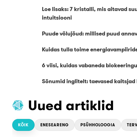
Loe lisaks: 7 kristalli, mis aitavad 
intuitsiooni
Puude võlujõud: millised puud annav
Kuidas tulla toime energiavampiiri
6 viisi, kuidas vabaneda blokeerin
Sõnumid inglitelt: taevased kaitsja
Uued artiklid
KÕIK
ENESEARENG
PSÜHHOLOOGIA
TERV