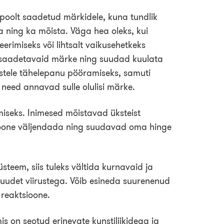
poolt saadetud märkidele, kuna tundlik
 ning ka mõista. Väga hea oleks, kui
erimiseks või lihtsalt vaikusehetkeks
t saadetavaid märke ning suudad kuulata
stele tähelepanu pööramiseks, samuti
need annavad sulle olulisi märke.
iseks. Inimesed mõistavad üksteist
ioone väljendada ning suudavad oma hinge
teem, siis tuleks vältida kurnavaid ja
upuudet viirustega. Võib esineda suurenenud
i reaktsioone.
is on seotud erinevate kunstiliikidega ja