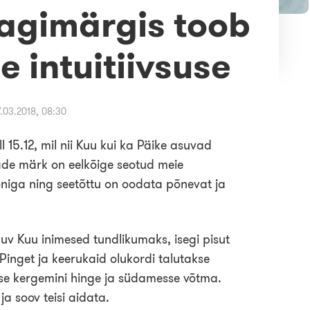
agimärgis toob
e intuitiivsuse
7.03.2018, 08:30
l 15.12, mil nii Kuu kui ka Päike asuvad
de märk on eelkõige seotud meie
oniga ning seetõttu on oodata põnevat ja
uv Kuu inimesed tundlikumaks, isegi pisut
inget ja keerukaid olukordi talutakse
akse kergemini hinge ja südamesse võtma.
 soov teisi aidata.