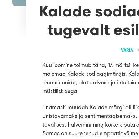
Kalade sodia
tugevalt esil
VARIA
1
Kuu loomine toimub täna, 17. märtsil kel
mõlemad Kalade sodiaagimärgis. Kala
emotsioonide, alateadvuse ja intuitsio
müstilist aega.
Enamasti muudab Kalade märgi all liik
unistavamaks ja sentimentaalsemaks. P
tavalisest halvemini ning kõike kiput
Samas on suurenenud empaatiavõime ja