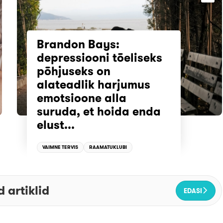
Brandon Bays:
depressiooni tõeliseks
põhjuseks on
alateadlik harjumus
emotsioone alla
suruda, et hoida enda
elust...
VAIMNE TERVIS
RAAMATUKLUBI
 artiklid
EDASI