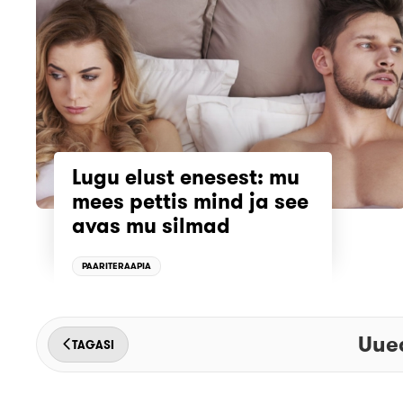
Lugu elust enesest: mu
mees pettis mind ja see
avas mu silmad
PAARITERAAPIA
Uued
TAGASI