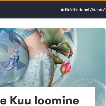
Artiklid
Podcast
Videod
V
e Kuu loomine