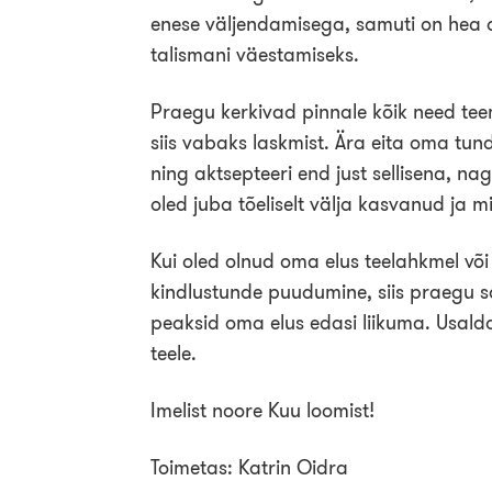
enese väljendamisega, samuti on hea 
talismani väestamiseks.
Praegu kerkivad pinnale kõik need te
siis vabaks laskmist. Ära eita oma tund
ning aktsepteeri end just sellisena, nag
oled juba tõeliselt välja kasvanud ja m
Kui oled olnud oma elus teelahkmel võ
kindlustunde puudumine, siis praegu 
peaksid oma elus edasi liikuma. Usalda
teele.
Imelist noore Kuu loomist!
Toimetas: Katrin Oidra