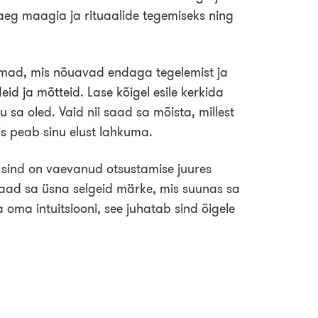
aeg maagia ja rituaalide tegemiseks ning
emad, mis nõuavad endaga tegelemist ja
eid ja mõtteid. Lase kõigel esile kerkida
u sa oled. Vaid nii saad sa mõista, millest
is peab sinu elust lahkuma.
i sind on vaevanud otsustamise juures
saad sa üsna selgeid märke, mis suunas sa
 oma intuitsiooni, see juhatab sind õigele