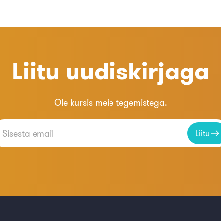
Liitu uudiskirjaga
Ole kursis meie tegemistega.
Liitu