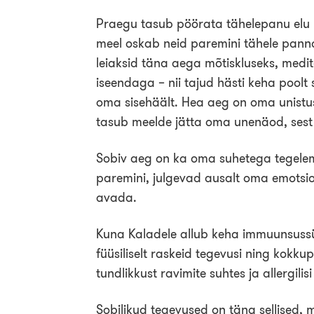
Praegu tasub pöörata tähelepanu elu 
meel oskab neid paremini tähele panna
leiaksid täna aega mõtiskluseks, medite
iseendaga – nii tajud hästi keha pool
oma sisehäält. Hea aeg on oma unistu
tasub meelde jätta oma unenäod, sest 
Sobiv aeg on ka oma suhetega tegelem
paremini, julgevad ausalt oma emots
avada.
Kuna Kaladele allub keha immuunsussüs
füüsiliselt raskeid tegevusi ning kokk
tundlikkust ravimite suhtes ja allergilis
Sobilikud tegevused on täna sellised, m