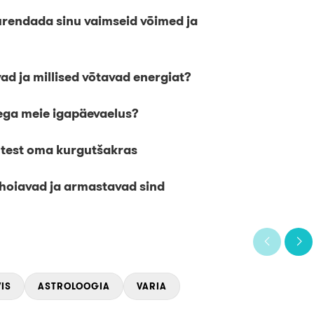
suurendada sinu vaimseid võimed ja
ad ja millised võtavad energiat?
dega meie igapäevaelus?
gutest oma kurgutšakras
d hoiavad ja armastavad sind
IS
ASTROLOOGIA
VARIA