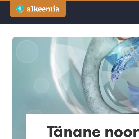
Artiklid
Podcast
Videod
Veebinarid
Kuulutused
Sisuturundus
Tänane noor