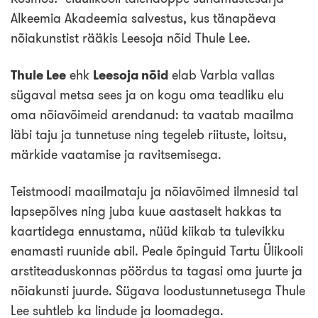
Loo tasuta konto
Alkeemia Akadeemia salvestus, kus tänapäeva
nõiakunstist rääkis Leesoja nõid Thule Lee.
Thule Lee
ehk
Leesoja nõid
elab Varbla vallas
sügaval metsa sees ja on kogu oma teadliku elu
oma nõiavõimeid arendanud: ta vaatab maailma
läbi taju ja tunnetuse ning tegeleb riituste, loitsu,
märkide vaatamise ja ravitsemisega.
Teistmoodi maailmataju ja nõiavõimed ilmnesid tal
lapsepõlves ning juba kuue aastaselt hakkas ta
kaartidega ennustama, nüüd kiikab ta tulevikku
enamasti ruunide abil. Peale õpinguid Tartu Ülikooli
arstiteaduskonnas pöördus ta tagasi oma juurte ja
nõiakunsti juurde. Sügava loodustunnetusega Thule
Lee suhtleb ka lindude ja loomadega.