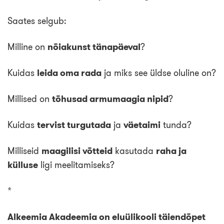
Saates selgub:
Milline on
nõiakunst tänapäeval
?
Kuidas
leida oma rada
ja miks see üldse oluline on?
Millised on
tõhusad armumaagia nipid
?
Kuidas
tervist turgutada
ja
väetaimi
tunda?
Milliseid
maagilisi võtteid
kasutada
raha ja
külluse
ligi meelitamiseks?
*
Alkeemia Akadeemia on eluülikooli täiendõpet