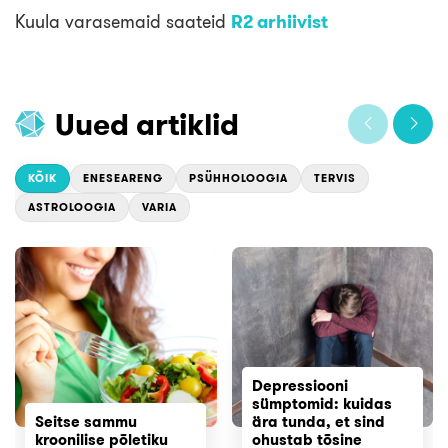
Kuula varasemaid saateid
R2 arhiivist
Uued artiklid
KÕIK
ENESEARENG
PSÜHHOLOOGIA
TERVIS
ASTROLOOGIA
VARIA
Depressiooni
sümptomid: kuidas
Seitse sammu
ära tunda, et sind
kroonilise põletiku
ohustab tõsine