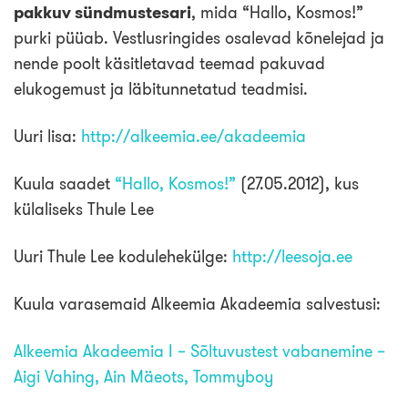
pakkuv sündmustesari
, mida “Hallo, Kosmos!”
purki püüab. Vestlusringides osalevad kõnelejad ja
nende poolt käsitletavad teemad pakuvad
elukogemust ja läbitunnetatud teadmisi.
Uuri lisa:
http://alkeemia.ee/akadeemia
Kuula saadet
“Hallo, Kosmos!”
(27.05.2012), kus
külaliseks Thule Lee
Uuri Thule Lee kodulehekülge:
http://leesoja.ee
Kuula varasemaid Alkeemia Akadeemia salvestusi:
Alkeemia Akadeemia I – Sõltuvustest vabanemine –
Aigi Vahing, Ain Mäeots, Tommyboy