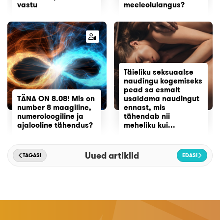
vastu
meeleolulangus?
Täieliku seksuaalse
naudingu kogemiseks
pead sa esmalt
TÄNA ON 8.08! Mis on
usaldama naudingut
number 8 maagiline,
ennast, mis
numeroloogiline ja
tähendab nii
ajalooline tähendus?
meheliku kui...
Uued artiklid
TAGASI
EDASI