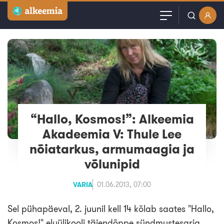
Artiklid
Kasutajanimi või email
Podcast
Parool
Videod
Veebinarid
“Hallo, Kosmos!”: Alkeemia
Jäta mind meelde
Akadeemia V: Thule Lee
Kuulutused
nõiatarkus, armumaagia ja
võlunipid
Sisuturundus
VARIA
01.06.2013, 07:00
Sel pühapäeval, 2. juunil kell 14 kõlab saates "Hallo,
Kosmos!" eluülikooli täiendõppe sündmustesarja