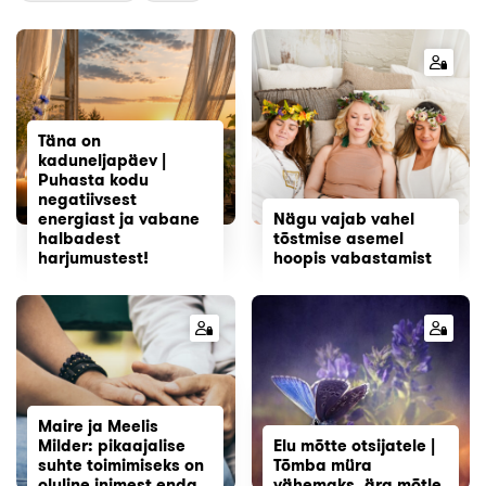
Täna on
kaduneljapäev |
Puhasta kodu
negatiivsest
energiast ja vabane
Nägu vajab vahel
halbadest
tõstmise asemel
harjumustest!
hoopis vabastamist
Maire ja Meelis
Milder: pikaajalise
Elu mõtte otsijatele |
suhte toimimiseks on
Tõmba müra
oluline inimest enda
vähemaks, ära mõtle