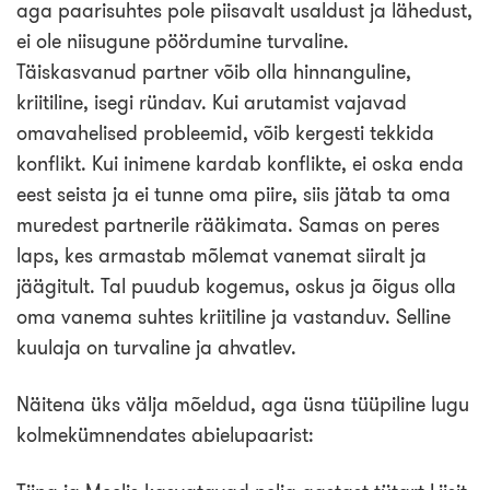
aga paarisuhtes pole piisavalt usaldust ja lähedust,
ei ole niisugune pöördumine turvaline.
Täiskasvanud partner võib olla hinnanguline,
kriitiline, isegi ründav. Kui arutamist vajavad
omavahelised probleemid, võib kergesti tekkida
konflikt. Kui inimene kardab konflikte, ei oska enda
eest seista ja ei tunne oma piire, siis jätab ta oma
muredest partnerile rääkimata. Samas on peres
laps, kes armastab mõlemat vanemat siiralt ja
jäägitult. Tal puudub kogemus, oskus ja õigus olla
oma vanema suhtes kriitiline ja vastanduv. Selline
kuulaja on turvaline ja ahvatlev.
Näitena üks välja mõeldud, aga üsna tüüpiline lugu
kolmekümnendates abielupaarist: