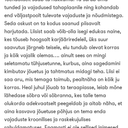
tunded ja vajadused tahaplaanile ning kohandab
end väljastpoolt tulevate vajaduste ja nõudmistega.
Seda oskust on ta kodus saanud piisavalt
harjutada. Liisist saab võib-olla isegi edukas naine,
kes tõuseb hoogsalt karjääriredeleil, üks suur
saavutus järgneb teisele, elu tundub olevat korras
ja kõik vajalik olemas…. ainult sees on mingi
seletamatu tühjusetunne, kurbus, aina sagedamini
kimbutav jõuetus ja tahtmatus midagi teha. Liisi ei
saa aru, mis temaga toimub, pealtnäha on kõik ju
korras. Heal juhul jõuab ta teraapiasse, leiab mõne
lähedase sõbra või sõbranna, kes talle tema
olukorda adekvaatselt peegeldab ja aitab näha, et
aina kasvava jõuetuse põhjus on tema enda
vajaduste kroonilises ja raskekujulises
rahuldamatuses. Enamasti ei ole sellised inimesed