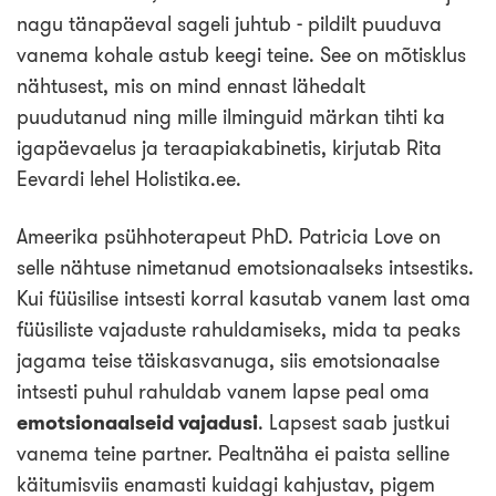
Loo tasuta konto
nagu tänapäeval sageli juhtub - pildilt puuduva
vanema kohale astub keegi teine. See on mõtisklus
nähtusest, mis on mind ennast lähedalt
puudutanud ning mille ilminguid märkan tihti ka
igapäevaelus ja teraapiakabinetis, kirjutab Rita
Eevardi lehel Holistika.ee.
Ameerika psühhoterapeut PhD. Patricia Love on
selle nähtuse nimetanud emotsionaalseks intsestiks.
Kui füüsilise intsesti korral kasutab vanem last oma
füüsiliste vajaduste rahuldamiseks, mida ta peaks
jagama teise täiskasvanuga, siis emotsionaalse
intsesti puhul rahuldab vanem lapse peal oma
emotsionaalseid vajadusi
. Lapsest saab justkui
vanema teine partner. Pealtnäha ei paista selline
käitumisviis enamasti kuidagi kahjustav, pigem