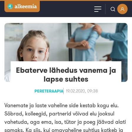
Artiklid
Kasutajanimi või email
Podcast
Parool
Videod
Veebinarid
Ebaterve lähedus vanema ja
Jäta mind meelde
lapse suhtes
Kuulutused
PERETERAAPIA
19.02.2020, 09:38
Sisuturundus
Vanemate ja laste vaheline side kestab kogu elu.
Sõbrad, kolleegid, partnerid võivad elu jooksul
vahetuda, aga ema, isa, tütar ja poeg jäävad alati
samaks. Ka siis, kui omavaheline suhtlus katkeb ja