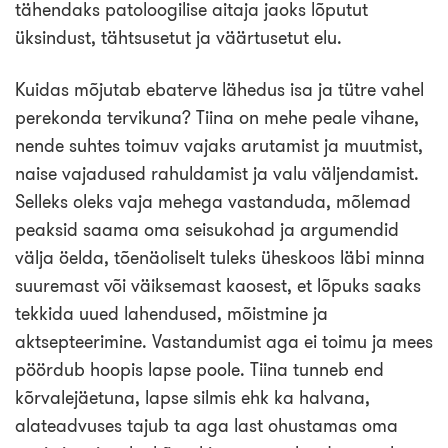
tähendaks patoloogilise aitaja jaoks lõputut
üksindust, tähtsusetut ja väärtusetut elu.
Kuidas mõjutab ebaterve lähedus isa ja tütre vahel
perekonda tervikuna? Tiina on mehe peale vihane,
nende suhtes toimuv vajaks arutamist ja muutmist,
naise vajadused rahuldamist ja valu väljendamist.
Selleks oleks vaja mehega vastanduda, mõlemad
peaksid saama oma seisukohad ja argumendid
välja öelda, tõenäoliselt tuleks üheskoos läbi minna
suuremast või väiksemast kaosest, et lõpuks saaks
tekkida uued lahendused, mõistmine ja
aktsepteerimine. Vastandumist aga ei toimu ja mees
pöördub hoopis lapse poole. Tiina tunneb end
kõrvalejäetuna, lapse silmis ehk ka halvana,
alateadvuses tajub ta aga last ohustamas oma