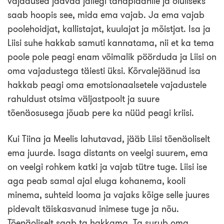
vajadused jäävad jällegi tahaplaanile ja oluliseks
saab hoopis see, mida ema vajab. Ja ema vajab
poolehoidjat, kallistajat, kuulajat ja mõistjat. Isa ja
Liisi suhe hakkab samuti kannatama, nii et ka tema
poole pole peagi enam võimalik pöörduda ja Liisi on
oma vajadustega täiesti üksi. Kõrvalejäänud isa
hakkab peagi oma emotsionaalsetele vajadustele
rahuldust otsima väljastpoolt ja suure
tõenäosusega jõuab pere ka nüüd peagi kriisi.
Kui Tiina ja Meelis lahutavad, jääb Liisi tõenäoliselt
ema juurde. Isaga distants on veelgi suurem, ema
on veelgi rohkem katki ja vajab tütre tuge. Liisi ise
aga peab samal ajal eluga kohanema, kooli
minema, suhteid looma ja vajaks kõige selle juures
pidevalt täiskasvanud inimese tuge ja nõu.
Tõenäoliselt saab ta hakkama. Ta surub oma