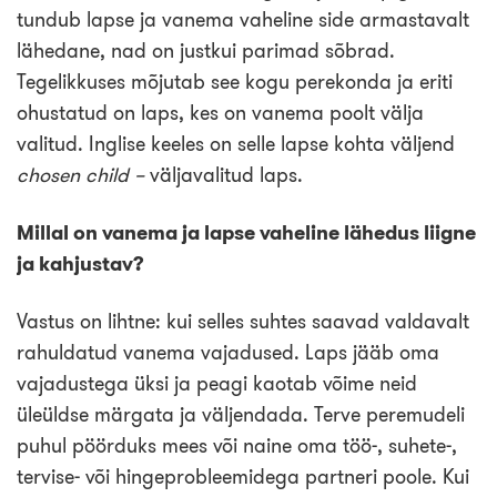
tundub lapse ja vanema vaheline side armastavalt
lähedane, nad on justkui parimad sõbrad.
Tegelikkuses mõjutab see kogu perekonda ja eriti
ohustatud on laps, kes on vanema poolt välja
valitud. Inglise keeles on selle lapse kohta väljend
chosen child –
väljavalitud laps.
Millal on vanema ja lapse vaheline lähedus liigne
ja kahjustav?
Vastus on lihtne: kui selles suhtes saavad valdavalt
rahuldatud vanema vajadused. Laps jääb oma
vajadustega üksi ja peagi kaotab võime neid
üleüldse märgata ja väljendada. Terve peremudeli
puhul pöörduks mees või naine oma töö-, suhete-,
tervise- või hingeprobleemidega partneri poole. Kui