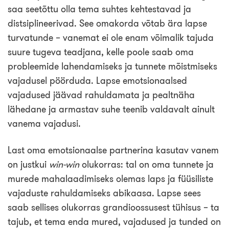
saa seetõttu olla tema suhtes kehtestavad ja
distsiplineerivad. See omakorda võtab ära lapse
turvatunde – vanemat ei ole enam võimalik tajuda
suure tugeva teadjana, kelle poole saab oma
probleemide lahendamiseks ja tunnete mõistmiseks
vajadusel pöörduda. Lapse emotsionaalsed
vajadused jäävad rahuldamata ja pealtnäha
lähedane ja armastav suhe teenib valdavalt ainult
vanema vajadusi.
Last oma emotsionaalse partnerina kasutav vanem
on justkui
win-win
olukorras: tal on oma tunnete ja
murede mahalaadimiseks olemas laps ja füüsiliste
vajaduste rahuldamiseks abikaasa. Lapse sees
saab sellises olukorras grandioossusest tühisus – ta
tajub, et tema enda mured, vajadused ja tunded on