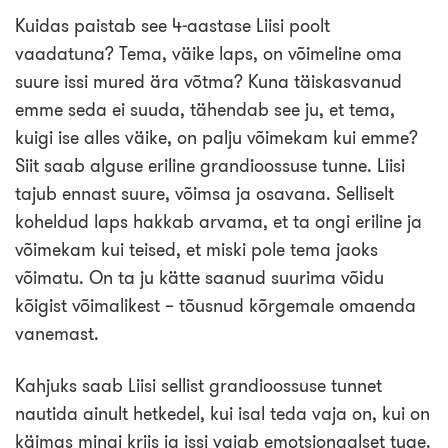
Kuidas paistab see 4-aastase Liisi poolt
vaadatuna? Tema, väike laps, on võimeline oma
suure issi mured ära võtma? Kuna täiskasvanud
emme seda ei suuda, tähendab see ju, et tema,
kuigi ise alles väike, on palju võimekam kui emme?
Siit saab alguse eriline grandioossuse tunne. Liisi
tajub ennast suure, võimsa ja osavana. Selliselt
koheldud laps hakkab arvama, et ta ongi eriline ja
võimekam kui teised, et miski pole tema jaoks
võimatu. On ta ju kätte saanud suurima võidu
kõigist võimalikest – tõusnud kõrgemale omaenda
vanemast.
Kahjuks saab Liisi sellist grandioossuse tunnet
nautida ainult hetkedel, kui isal teda vaja on, kui on
käimas mingi kriis ja issi vajab emotsionaalset tuge.