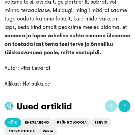
vajame teisi, otsida tuge partnerilt, sõbralt või
minna teraapiasse. Muidugi, mingil määral saame
tuge oodata ka oma lastelt, kuid mida väiksem
laps, seda kindlamalt peaksime meeles pidama, et
vanema ja lapse vahelise suhte esmane ülesanne
on toetada last tema teel terve ja õnneliku
täiskasvanuea poole, mitte vastupidi.
Autor: Rita Eevardi
Allikas: Holistika.ee
Uued artiklid
KÕIK
ENESEARENG
PSÜHHOLOOGIA
TERVIS
ASTROLOOGIA
VARIA