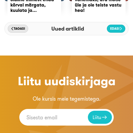
kõrval märgata,
üle ja ole teiste vastu
kuulata ja...
hea!
Uued artiklid
TAGASI
EDASI
Liitu uudiskirjaga
Ole kursis meie tegemistega.
Liitu