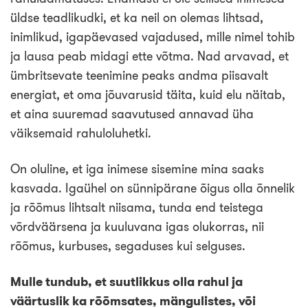
üldse teadlikudki, et ka neil on olemas lihtsad,
inimlikud, igapäevased vajadused, mille nimel tohib
ja lausa peab midagi ette võtma. Nad arvavad, et
ümbritsevate teenimine peaks andma piisavalt
energiat, et oma jõuvarusid täita, kuid elu näitab,
et aina suuremad saavutused annavad üha
väiksemaid rahuloluhetki.
On oluline, et iga inimese sisemine mina saaks
kasvada. Igaühel on sünnipärane õigus olla õnnelik
ja rõõmus lihtsalt niisama, tunda end teistega
võrdväärsena ja kuuluvana igas olukorras, nii
rõõmus, kurbuses, segaduses kui selguses.
Mulle tundub, et suutlikkus olla rahul ja
väärtuslik ka rõõmsates, mängulistes, või