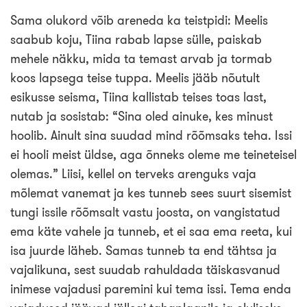
Sama olukord võib areneda ka teistpidi: Meelis
saabub koju, Tiina rabab lapse sülle, paiskab
mehele näkku, mida ta temast arvab ja tormab
koos lapsega teise tuppa. Meelis jääb nõutult
esikusse seisma, Tiina kallistab teises toas last,
nutab ja sosistab: “Sina oled ainuke, kes minust
hoolib. Ainult sina suudad mind rõõmsaks teha. Issi
ei hooli meist üldse, aga õnneks oleme me teineteisel
olemas.” Liisi, kellel on terveks arenguks vaja
mõlemat vanemat ja kes tunneb sees suurt sisemist
tungi issile rõõmsalt vastu joosta, on vangistatud
ema käte vahele ja tunneb, et ei saa ema reeta, kui
isa juurde läheb. Samas tunneb ta end tähtsa ja
vajalikuna, sest suudab rahuldada täiskasvanud
inimese vajadusi paremini kui tema issi. Tema enda