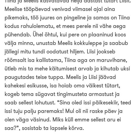
Tiina ja Meelis kasvatavad nelja aastast tütart Liisit.
Meelise tööpäevad venivad viimasel ajal aina
pikemaks, töö juures on pingeline ja samas on Tiina
kodus rahulolematu, et mees perele nii vähe aega
pühendab. Ühel õhtul, kui pere on plaaninud koos
välja minna, unustab Meelis kokkuleppe ja saabub
jällegi mitu tundi oodatust hiljem. Liisi jookseb
rõõmsalt isa kallistama, Tiina aga on maruvihane,
ütleb mis ta mehe käitumisest arvab ja kihutab uksi
paugutades teise tuppa. Meelis ja Liisi jäävad
kahekesi esikusse, isa hoiab oma väikest tütart,
kogeb tema sügavat tingimusteta armastust ja
saab sellest lohutust. “Sina oled issi päikesekiir, teed
issi tuju palju paremaks! Mul oli nii raske päev ja
olen väga väsinud. Miks küll emme sellest aru ei
saa?”, sosistab ta lapsele kõrva.