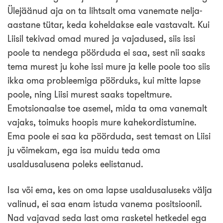
Ülejäänud aja on ta lihtsalt oma vanemate nelja-
aastane tütar, keda koheldakse eale vastavalt. Kui
Liisil tekivad omad mured ja vajadused, siis issi
poole ta nendega pöörduda ei saa, sest nii saaks
tema murest ju kohe issi mure ja kelle poole too siis
ikka oma probleemiga pöörduks, kui mitte lapse
poole, ning Liisi murest saaks topeltmure.
Emotsionaalse toe asemel, mida ta oma vanemalt
vajaks, toimuks hoopis mure kahekordistumine.
Ema poole ei saa ka pöörduda, sest temast on Liisi
ju võimekam, ega isa muidu teda oma
usaldusalusena poleks eelistanud.
Isa või ema, kes on oma lapse usaldusaluseks välja
valinud, ei saa enam istuda vanema positsioonil.
Nad vajavad seda last oma rasketel hetkedel ega