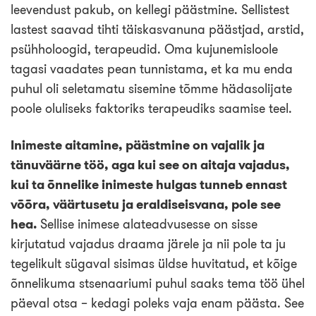
leevendust pakub, on kellegi päästmine. Sellistest
lastest saavad tihti täiskasvanuna päästjad, arstid,
psühholoogid, terapeudid. Oma kujunemisloole
tagasi vaadates pean tunnistama, et ka mu enda
puhul oli seletamatu sisemine tõmme hädasolijate
poole oluliseks faktoriks terapeudiks saamise teel.
Inimeste aitamine, päästmine on vajalik ja
tänuväärne töö, aga kui see on aitaja vajadus,
kui ta õnnelike inimeste hulgas tunneb ennast
võõra, väärtusetu ja eraldiseisvana, pole see
hea.
Sellise inimese alateadvusesse on sisse
kirjutatud vajadus draama järele ja nii pole ta ju
tegelikult sügaval sisimas üldse huvitatud, et kõige
õnnelikuma stsenaariumi puhul saaks tema töö ühel
päeval otsa – kedagi poleks vaja enam päästa. See