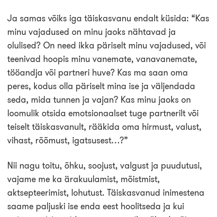
Ja samas võiks iga täiskasvanu endalt küsida: “Kas
minu vajadused on minu jaoks nähtavad ja
olulised? On need ikka päriselt minu vajadused, või
teenivad hoopis minu vanemate, vanavanemate,
tööandja või partneri huve? Kas ma saan oma
peres, kodus olla päriselt mina ise ja väljendada
seda, mida tunnen ja vajan? Kas minu jaoks on
loomulik otsida emotsionaalset tuge partnerilt või
teiselt täiskasvanult, rääkida oma hirmust, valust,
vihast, rõõmust, igatsusest…?”
Nii nagu toitu, õhku, soojust, valgust ja puudutusi,
vajame me ka ärakuulamist, mõistmist,
aktsepteerimist, lohutust. Täiskasvanud inimestena
saame paljuski ise enda eest hoolitseda ja kui