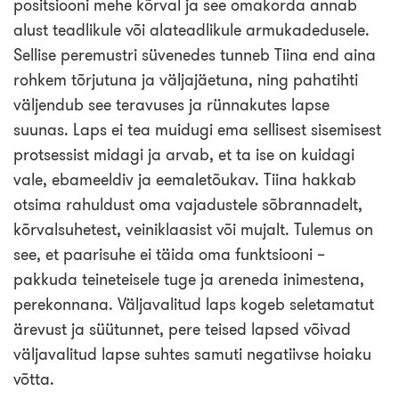
positsiooni mehe kõrval ja see omakorda annab
alust teadlikule või alateadlikule armukadedusele.
Sellise peremustri süvenedes tunneb Tiina end aina
rohkem tõrjutuna ja väljajäetuna, ning pahatihti
väljendub see teravuses ja rünnakutes lapse
suunas. Laps ei tea muidugi ema sellisest sisemisest
protsessist midagi ja arvab, et ta ise on kuidagi
vale, ebameeldiv ja eemaletõukav. Tiina hakkab
otsima rahuldust oma vajadustele sõbrannadelt,
kõrvalsuhetest, veiniklaasist või mujalt. Tulemus on
see, et paarisuhe ei täida oma funktsiooni –
pakkuda teineteisele tuge ja areneda inimestena,
perekonnana. Väljavalitud laps kogeb seletamatut
ärevust ja süütunnet, pere teised lapsed võivad
väljavalitud lapse suhtes samuti negatiivse hoiaku
võtta.