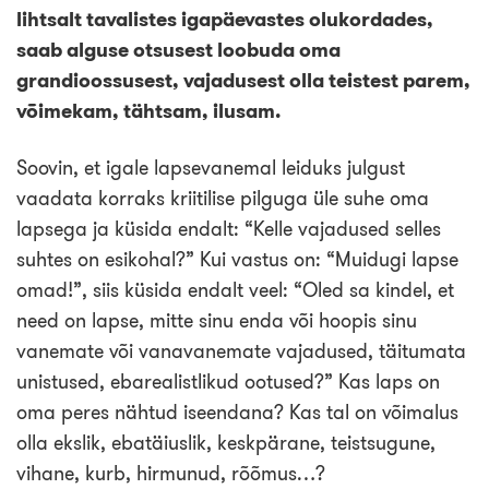
lihtsalt tavalistes igapäevastes olukordades,
saab alguse otsusest loobuda oma
grandioossusest, vajadusest olla teistest parem,
võimekam, tähtsam, ilusam.
Soovin, et igale lapsevanemal leiduks julgust
vaadata korraks kriitilise pilguga üle suhe oma
lapsega ja küsida endalt: “Kelle vajadused selles
suhtes on esikohal?” Kui vastus on: “Muidugi lapse
omad!”, siis küsida endalt veel: “Oled sa kindel, et
need on lapse, mitte sinu enda või hoopis sinu
vanemate või vanavanemate vajadused, täitumata
unistused, ebarealistlikud ootused?” Kas laps on
oma peres nähtud iseendana? Kas tal on võimalus
olla ekslik, ebatäiuslik, keskpärane, teistsugune,
vihane, kurb, hirmunud, rõõmus…?