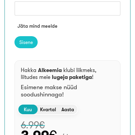
Jäta mind meelde
Hakka
Alkeemia
klubi liikmeks,
liitudes meie
lugeja paketiga
!
Esimene makse nüüd
soodushinnaga!
Kuu
Kvartal
Aasta
6.99
€