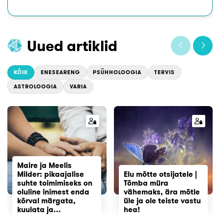
Uued artiklid
KÕIK
ENESEARENG
PSÜHHOLOOGIA
TERVIS
ASTROLOOGIA
VARIA
Maire ja Meelis
Milder: pikaajalise
Elu mõtte otsijatele |
suhte toimimiseks on
Tõmba müra
oluline inimest enda
vähemaks, ära mõtle
kõrval märgata,
üle ja ole teiste vastu
kuulata ja...
hea!