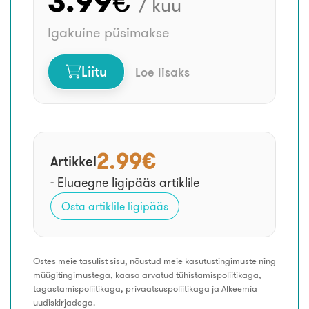
3.99
€
/ kuu
Igakuine püsimakse
Liitu
Loe lisaks
2.99€
Artikkel
- Eluaegne ligipääs artiklile
Osta artiklile ligipääs
Ostes meie tasulist sisu, nõustud meie kasutustingimuste ning
müügitingimustega, kaasa arvatud tühistamispoliitikaga,
tagastamispoliitikaga, privaatsuspoliitikaga ja Alkeemia
uudiskirjadega.