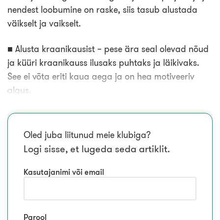
Loo tasuta konto
nendest loobumine on raske, siis tasub alustada
väikselt ja vaikselt.
■ Alusta kraanikausist – pese ära seal olevad nõud
ja küüri kraanikauss ilusaks puhtaks ja läikivaks.
See ei võta eriti kaua aega ja on hea motiveeriv
algus.
Oled juba liitunud meie klubiga?
Logi sisse, et lugeda seda artiklit.
Kasutajanimi või email
Parool