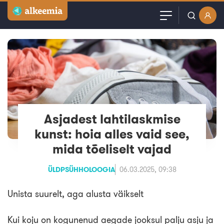
Artiklid
Kasutajanimi või email
Podcast
Parool
Videod
Veebinarid
Asjadest lahtilaskmise
Jäta mind meelde
kunst: hoia alles vaid see,
Kuulutused
mida tõeliselt vajad
Sisuturundus
ÜLDPSÜHHOLOOGIA
06.03.2025, 09:38
Unista suurelt, aga alusta väikselt
Kui koju on kogunenud aegade jooksul palju asju ja