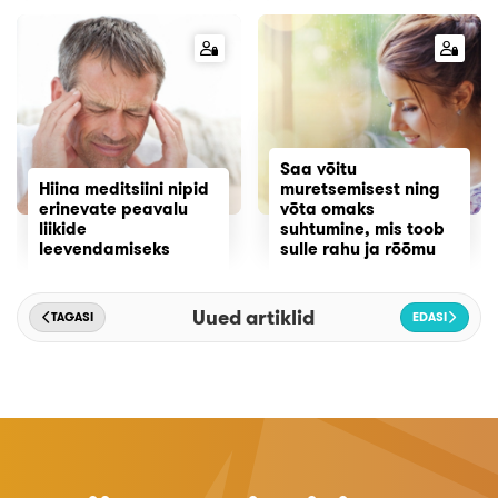
Saa võitu
Hiina meditsiini nipid
muretsemisest ning
erinevate peavalu
võta omaks
liikide
suhtumine, mis toob
leevendamiseks
sulle rahu ja rõõmu
Uued artiklid
TAGASI
EDASI