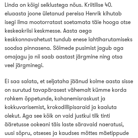
Linda on kõigi seiklustega nõus. Kriitilise 40.
eluaasta joone ületanud pereisa Henrik kihutab
isegi ilma mootorratast soetamata täie hooga otse
keskeakriisi keskmesse. Aasta aega
keskkonnavahetust tundub enese lahtiharutamiseks
soodsa pinnasena. Sõlmede pusimist jagub aga
omajagu ja nii saab aastast järgmine ning otsa
veel järgminegi.
Ei saa salata, et seljataha jäänud kolme aasta sisse
on surutud tavapärasest vähemalt kümme korda
rohkem õppetunde, kohanemisraskust ja
kokkuvarisemist, krokodillipisaraid ja kaaluta
olekut. Aga see kõik on vaid justkui tilk tinti
ääretusse ookeani täis laste säravaid naeratusi,
uusi sõpru, otseses ja kaudses mõttes mäetippude