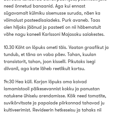
need õnnetud banaanid. Aga kui ennast
sügavamalt külmiku sisemusse suruda, näen ka
võimalust pasteedisaiadeks. Purk avaneb. Taas
olen hiljaks jäänud ja pasteeti on nii häbematult
vähe nagu kaneeli Karlssoni Majasoku saiakestes.
10.30 Kõht on lõpuks ometi täis. Vaatan graafikut ja
tundub, et täna on vaba päev. Tahan, kuulan
transistorit, tahan, joon kisselli. Pikutaks isegi
diivanil, aga kate läheb reetlikult kortsu.
14:30 Hea küll. Korjan lõpuks oma koivad
lamamistooli päikesevannist kokku ja panustan
natukene ühiselu arendamisse. Kõik need tomatite,
suvikõrvitsate ja papaiade piirkonnad tahavad ju
kultiveerimist. Revideerin hetkeseisu ja tahaks nii