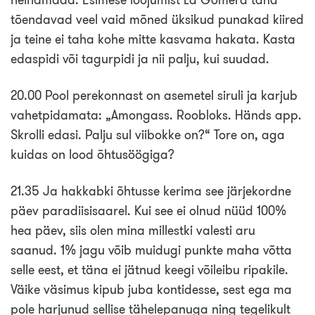
tõendavad veel vaid mõned üksikud punakad kiired
ja teine ei taha kohe mitte kasvama hakata. Kasta
edaspidi või tagurpidi ja nii palju, kui suudad.
20.00 Pool perekonnast on asemetel siruli ja karjub
vahetpidamata: „Amongass. Roobloks. Händs app.
Skrolli edasi. Palju sul viibokke on?“ Tore on, aga
kuidas on lood õhtusöögiga?
21.35 Ja hakkabki õhtusse kerima see järjekordne
päev paradiisisaarel. Kui see ei olnud nüüd 100%
hea päev, siis olen mina millestki valesti aru
saanud. 1% jagu võib muidugi punkte maha võtta
selle eest, et täna ei jätnud keegi võileibu ripakile.
Väike väsimus kipub juba kontidesse, sest ega ma
pole harjunud sellise tähelepanuga ning tegelikult