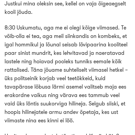
Justkui mina oleksin see, kellel on vaja õigeaegselt
kooli jõuda.
8:30 Uskumatu, aga me ei olegi kõige viimased. Te
võib-olla ei tea, aga meil siinkandis on kombeks, et
igal hommikul ja lõunal seisab lõvipaarina kooliteel
paar sinist mundrit, kes lehvitavad ja naeratavad
lastele ning hoiavad pooleks tunniks eemale kõik
rattalised. Täna jõuame suhteliselt viimasel hetkel –
üks politseinik korjab veel teetõkkeid, kuid
tavapärase lõbusa lärmi asemel valitseb maja ees
erakordne vaikus ning värava ees tammub veel
vaid üks löntis suukorviga hilineja. Selgub siiski, et
hoopis hilinejatele armu andev õpetaja, kes ust
viimaste nina ees kinni ei löö.