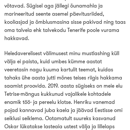
võtavad. Sügisel aga jällegi õunamahla ja
marineeritud seente asemel päevitusriided,
kooliasjad ja õmblusmasina sisse pakivad ning taas
oma talvela ehk talvekodu Tenerife poole vurama
hakkavad.
Heledaverelisest välimusest minu mustlashing küll
välja ei paista, kuid umbes kümme aastat
veeretasin nagu kuuma kartulit teemat, kuidas
tahaks ühe aasta jutti mõnes teises riigis hakkama
saamist proovida. 2019. aasta sügiseks on meie elu
Tetrise-mängus kukkunud vajalikele kohtadele
enamik töö- ja pereelu klotse. Henriku vanemad
pojad kannavad juba kaela ja jäävad Eestisse omi
seiklusi seiklema. Ootamatult suureks kasvanud
Oskar lükatakse lasteaia ustest välja ja lillelaps