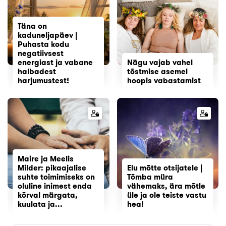
Täna on
kaduneljapäev |
Puhasta kodu
negatiivsest
energiast ja vabane
Nägu vajab vahel
halbadest
tõstmise asemel
harjumustest!
hoopis vabastamist
Maire ja Meelis
Milder: pikaajalise
Elu mõtte otsijatele |
suhte toimimiseks on
Tõmba müra
oluline inimest enda
vähemaks, ära mõtle
kõrval märgata,
üle ja ole teiste vastu
kuulata ja...
hea!