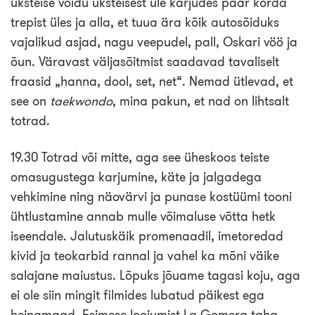
üksteise võidu üksteisest üle karjudes paar korda
trepist üles ja alla, et tuua ära kõik autosõiduks
vajalikud asjad, nagu veepudel, pall, Oskari vöö ja
õun. Väravast väljasõitmist saadavad tavaliselt
fraasid „hanna, dool, set, net“. Nemad ütlevad, et
see on
taekwondo
, mina pakun, et nad on lihtsalt
totrad.
19.30 Totrad või mitte, aga see üheskoos teiste
omasugustega karjumine, käte ja jalgadega
vehkimine ning näovärvi ja punase kostüümi tooni
ühtlustamine annab mulle võimaluse võtta hetk
iseendale. Jalutuskäik promenaadil, imetoredad
kivid ja teokarbid rannal ja vahel ka mõni väike
salajane maiustus. Lõpuks jõuame tagasi koju, aga
ei ole siin mingit filmides lubatud päikest ega
heinamaad. Esimese loojumist La Gomera taha