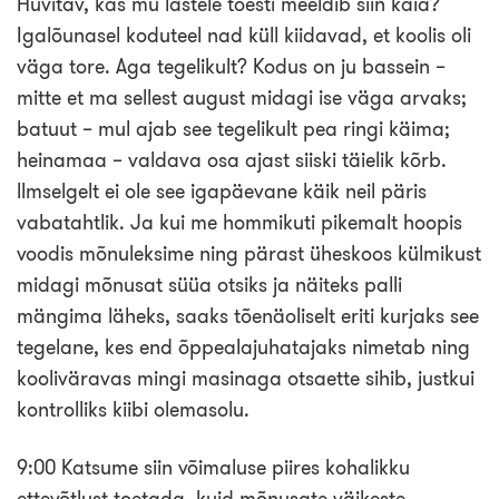
Huvitav, kas mu lastele tõesti meeldib siin käia?
Igalõunasel koduteel nad küll kiidavad, et koolis oli
väga tore. Aga tegelikult? Kodus on ju bassein –
mitte et ma sellest august midagi ise väga arvaks;
batuut – mul ajab see tegelikult pea ringi käima;
heinamaa – valdava osa ajast siiski täielik kõrb.
llmselgelt ei ole see igapäevane käik neil päris
vabatahtlik. Ja kui me hommikuti pikemalt hoopis
voodis mõnuleksime ning pärast üheskoos külmikust
midagi mõnusat süüa otsiks ja näiteks palli
mängima läheks, saaks tõenäoliselt eriti kurjaks see
tegelane, kes end õppealajuhatajaks nimetab ning
kooliväravas mingi masinaga otsaette sihib, justkui
kontrolliks kiibi olemasolu.
9:00 Katsume siin võimaluse piires kohalikku
ettevõtlust toetada, kuid mõnusate väikeste