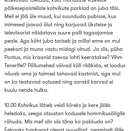
päikesepaisteliste kohvikute parklad on juba täis.
Meil ei jää üle muud, kui suunduda pubisse, kus
inimesed joovad õlut ning karjuvad üksteise ja
televiisorist näidatava suure palli tagaajamise
peale. Aga kõht juba toriseb ja millal enne on mul
peekoni ja muna vastu midagi olnud. Ja siis, püha
Pontus, mis kraanid taevas lahti keeratakse? Vihm
Tenerifel? Põllumehed võivad küll rääkida, et loodus
nõuab oma ja taimed tahavad kastmist, aga mul
on ka teatavad ootused ning sorakil karvad ei
kuulu nende hulka.
10.00 Kohvikus läheb veidi kiireks ja kere jääb
heledaks, seega otsustan kodusele hommikusöögile
rõhuda. Mis meil siin siis täna ka pakkuda on?
Eelroaks tunduvad olevat puuviljad, peamiselt jälle