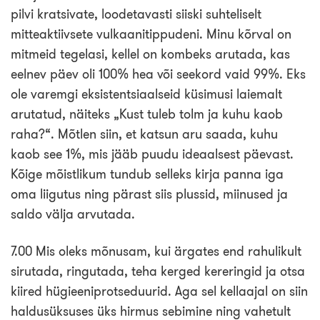
pilvi kratsivate, loodetavasti siiski suhteliselt
mitteaktiivsete vulkaanitippudeni. Minu kõrval on
mitmeid tegelasi, kellel on kombeks arutada, kas
eelnev päev oli 100% hea või seekord vaid 99%. Eks
ole varemgi eksistentsiaalseid küsimusi laiemalt
arutatud, näiteks „Kust tuleb tolm ja kuhu kaob
raha?“. Mõtlen siin, et katsun aru saada, kuhu
kaob see 1%, mis jääb puudu ideaalsest päevast.
Kõige mõistlikum tundub selleks kirja panna iga
oma liigutus ning pärast siis plussid, miinused ja
saldo välja arvutada.
7.00 Mis oleks mõnusam, kui ärgates end rahulikult
sirutada, ringutada, teha kerged kereringid ja otsa
kiired hügieeniprotseduurid. Aga sel kellaajal on siin
haldusüksuses üks hirmus sebimine ning vahetult