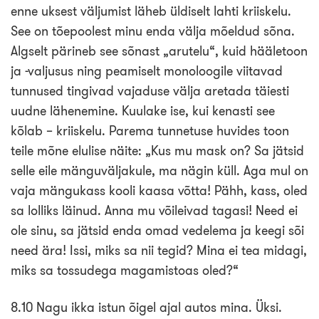
enne uksest väljumist läheb üldiselt lahti kriiskelu.
See on tõepoolest minu enda välja mõeldud sõna.
Algselt pärineb see sõnast „arutelu“, kuid hääletoon
ja -valjusus ning peamiselt monoloogile viitavad
tunnused tingivad vajaduse välja aretada täiesti
uudne lähenemine. Kuulake ise, kui kenasti see
kõlab – kriiskelu. Parema tunnetuse huvides toon
teile mõne elulise näite: „Kus mu mask on? Sa jätsid
selle eile mänguväljakule, ma nägin küll. Aga mul on
vaja mängukass kooli kaasa võtta! Pähh, kass, oled
sa lolliks läinud. Anna mu võileivad tagasi! Need ei
ole sinu, sa jätsid enda omad vedelema ja keegi sõi
need ära! Issi, miks sa nii tegid? Mina ei tea midagi,
miks sa tossudega magamistoas oled?“
8.10 Nagu ikka istun õigel ajal autos mina. Üksi.