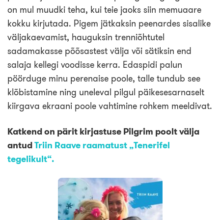
on mul muudki teha, kui teie jaoks siin memuaare
kokku kirjutada. Pigem jätkaksin peenardes sisalike
väljakaevamist, hauguksin trenniõhtutel
sadamakasse põõsastest välja või sätiksin end
salaja kellegi voodisse kerra. Edaspidi palun
pöörduge minu perenaise poole, talle tundub see
klõbistamine ning uneleval pilgul päikesesarnaselt
kiirgava ekraani poole vahtimine rohkem meeldivat.
Katkend on pärit kirjastuse Pilgrim poolt välja
antud
Triin Raave raamatust „Tenerifel
tegelikult“.