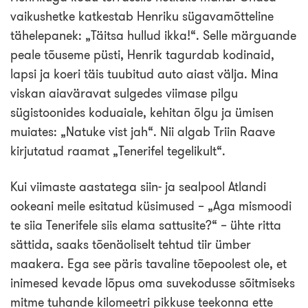
Loo tasuta konto
vaikushetke katkestab Henriku sügavamõtteline
tähelepanek: „Täitsa hullud ikka!“. Selle märguande
peale tõuseme püsti, Henrik tagurdab kodinaid,
lapsi ja koeri täis tuubitud auto aiast välja. Mina
viskan aiaväravat sulgedes viimase pilgu
sügistoonides koduaiale, kehitan õlgu ja ümisen
muiates: „Natuke vist jah“. Nii algab Triin Raave
kirjutatud raamat „Tenerifel tegelikult“.
Kui viimaste aastatega siin- ja sealpool Atlandi
ookeani meile esitatud küsimused – „Aga mismoodi
te siia Tenerifele siis elama sattusite?“ – ühte ritta
sättida, saaks tõenäoliselt tehtud tiir ümber
maakera. Ega see päris tavaline tõepoolest ole, et
inimesed kevade lõpus oma suvekodusse sõitmiseks
mitme tuhande kilomeetri pikkuse teekonna ette