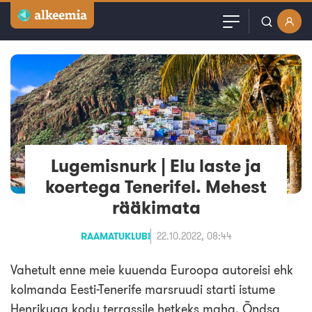
Artiklid
Kasutajanimi või email
Podcast
Parool
Videod
Veebinarid
Lugemisnurk | Elu laste ja
Jäta mind meelde
koertega Tenerifel. Mehest
Kuulutused
rääkimata
Sisuturundus
RAAMATUKLUBI
22.10.2022, 08:44
Vahetult enne meie kuuenda Euroopa autoreisi ehk
kolmanda Eesti-Tenerife marsruudi starti istume
Henrikuga kodu terrassile hetkeks maha. Õndsa