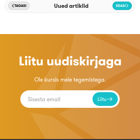
Uued artiklid
TAGASI
EDASI
Liitu uudiskirjaga
Ole kursis meie tegemistega.
Liitu