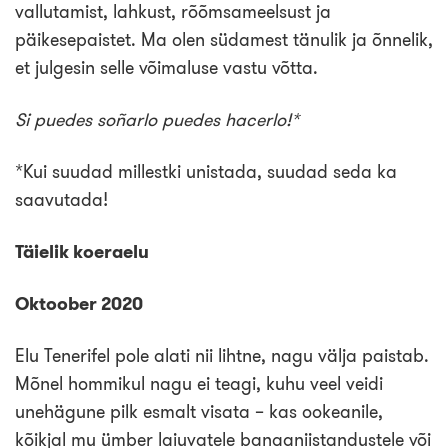
vallutamist, lahkust, rõõmsameelsust ja
päikesepaistet. Ma olen südamest tänulik ja õnnelik,
et julgesin selle võimaluse vastu võtta.
Si puedes soñarlo puedes hacerlo!*
*Kui suudad millestki unistada, suudad seda ka
saavutada!
Täielik koeraelu
Oktoober 2020
Elu Tenerifel pole alati nii lihtne, nagu välja paistab.
Mõnel hommikul nagu ei teagi, kuhu veel veidi
unehägune pilk esmalt visata – kas ookeanile,
kõikjal mu ümber laiuvatele banaaniistandustele või