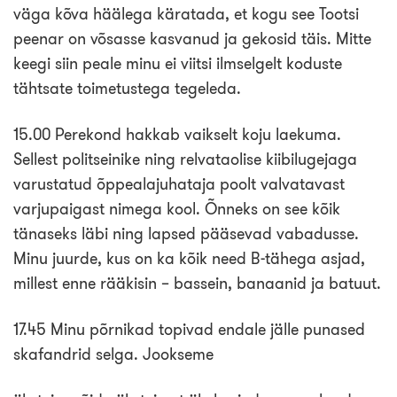
väga kõva häälega käratada, et kogu see Tootsi
peenar on võsasse kasvanud ja gekosid täis. Mitte
keegi siin peale minu ei viitsi ilmselgelt koduste
tähtsate toimetustega tegeleda.
15.00 Perekond hakkab vaikselt koju laekuma.
Sellest politseinike ning relvataolise kiibilugejaga
varustatud õppealajuhataja poolt valvatavast
varjupaigast nimega kool. Õnneks on see kõik
tänaseks läbi ning lapsed pääsevad vabadusse.
Minu juurde, kus on ka kõik need B-tähega asjad,
millest enne rääkisin – bassein, banaanid ja batuut.
17.45 Minu põrnikad topivad endale jälle punased
skafandrid selga. Jookseme