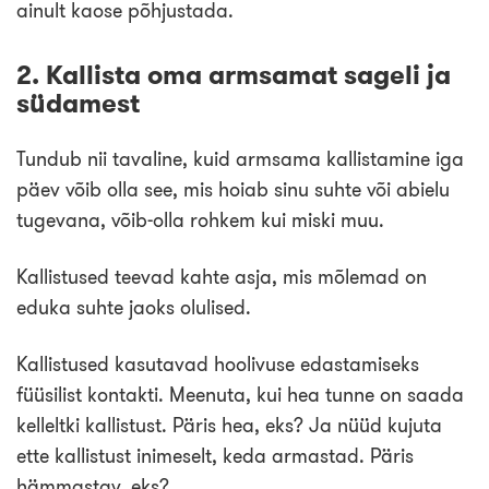
ainult kaose põhjustada.
2. Kallista oma armsamat sageli ja
südamest
Tundub nii tavaline, kuid armsama kallistamine iga
päev võib olla see, mis hoiab sinu suhte või abielu
tugevana, võib-olla rohkem kui miski muu.
Kallistused teevad kahte asja, mis mõlemad on
eduka suhte jaoks olulised.
Kallistused kasutavad hoolivuse edastamiseks
füüsilist kontakti. Meenuta, kui hea tunne on saada
kelleltki kallistust. Päris hea, eks? Ja nüüd kujuta
ette kallistust inimeselt, keda armastad. Päris
hämmastav, eks?