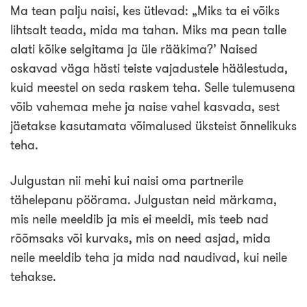
Ma tean palju naisi, kes ütlevad: „Miks ta ei võiks
lihtsalt teada, mida ma tahan. Miks ma pean talle
alati kõike selgitama ja üle rääkima?’ Naised
oskavad väga hästi teiste vajadustele häälestuda,
kuid meestel on seda raskem teha. Selle tulemusena
võib vahemaa mehe ja naise vahel kasvada, sest
jäetakse kasutamata võimalused üksteist õnnelikuks
teha.
Julgustan nii mehi kui naisi oma partnerile
tähelepanu pöörama. Julgustan neid märkama,
mis neile meeldib ja mis ei meeldi, mis teeb nad
rõõmsaks või kurvaks, mis on need asjad, mida
neile meeldib teha ja mida nad naudivad, kui neile
tehakse.