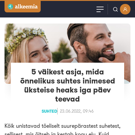
Artiklid
Kasutajanimi või email
Podcast
Parool
Videod
Veebinarid
5 väikest asja, mida
Jäta mind meelde
õnnelikus suhtes inimesed
Kuulutused
üksteise heaks iga päev
teevad
Sisuturundus
SUHTED
23.06.2022, 09:46
Kõik unistavad tõeliselt suurepärastest suhetest,
sellisest, mis õitseb ja kestab kogu elu. Kuid