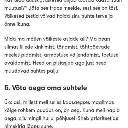
muutusi?“ Jäta see fraas meelde, sest see on tõsi.
Väikesed žestid võivad hoida sinu suhte terve ja
õnnelikuna.
Mida ma mõtlen väikeste asjade all? Ma pean
silmas lillede kinkimist, tänamist, tähtpäevade
meeles pidamist, armastuse väljendamist, toetuse
avaldamist. Need on pisiasjad aga just need
muudavad suhtes palju.
5. Võta aega oma suhtele
Üks asi, millest meil selles kaasaegses maailmas
kõige rohkem puudus on, on aeg. Kuna meil napib
aega, siis mingil hullul põhjusel läheb prioriteetide
nimekirja lõppu suhe.