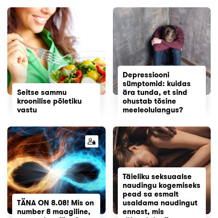
Depressiooni
sümptomid: kuidas
Seitse sammu
ära tunda, et sind
kroonilise põletiku
ohustab tõsine
vastu
meeleolulangus?
Täieliku seksuaalse
naudingu kogemiseks
pead sa esmalt
TÄNA ON 8.08! Mis on
usaldama naudingut
number 8 maagiline,
ennast, mis