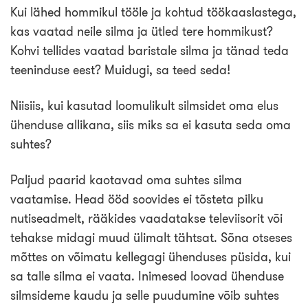
Kui lähed hommikul tööle ja kohtud töökaaslastega,
kas vaatad neile silma ja ütled tere hommikust?
Kohvi tellides vaatad baristale silma ja tänad teda
teeninduse eest? Muidugi, sa teed seda!
Niisiis, kui kasutad loomulikult silmsidet oma elus
ühenduse allikana, siis miks sa ei kasuta seda oma
suhtes?
Paljud paarid kaotavad oma suhtes silma
vaatamise. Head ööd soovides ei tõsteta pilku
nutiseadmelt, rääkides vaadatakse televiisorit või
tehakse midagi muud ülimalt tähtsat. Sõna otseses
mõttes on võimatu kellegagi ühenduses püsida, kui
sa talle silma ei vaata. Inimesed loovad ühenduse
silmsideme kaudu ja selle puudumine võib suhtes