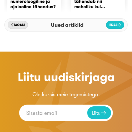
numeroloogiline ja
tähendab nii
ajalooline tähendus?
meheliku kui...
Uued artiklid
TAGASI
EDASI
Liitu uudiskirjaga
Ole kursis meie tegemistega.
Liitu