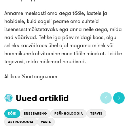
Anname meelsasti oma aega tööle, lastele ja
hobidele, kuid sageli peame oma suhteid
iseenesestmõistetavaks ega anna neile aega, mida
nad väärivad. Tehke iga päev midagi koos, olgu
selleks kasvõi koos ühel ajal magama minek või
hommikune kohvitamine enne tööle minekut. Leidke
tegevusi, mida mõlemad naudivad.
Allikas: Yourtango.com
Uued artiklid
KÕIK
ENESEARENG
PSÜHHOLOOGIA
TERVIS
ASTROLOOGIA
VARIA