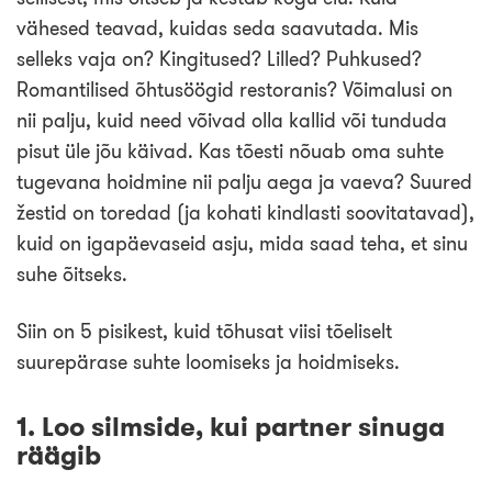
Loo tasuta konto
vähesed teavad, kuidas seda saavutada. Mis
selleks vaja on? Kingitused? Lilled? Puhkused?
Romantilised õhtusöögid restoranis? Võimalusi on
nii palju, kuid need võivad olla kallid või tunduda
pisut üle jõu käivad. Kas tõesti nõuab oma suhte
tugevana hoidmine nii palju aega ja vaeva? Suured
žestid on toredad (ja kohati kindlasti soovitatavad),
kuid on igapäevaseid asju, mida saad teha, et sinu
suhe õitseks.
Siin on 5 pisikest, kuid tõhusat viisi tõeliselt
suurepärase suhte loomiseks ja hoidmiseks.
1. Loo silmside, kui partner sinuga
räägib