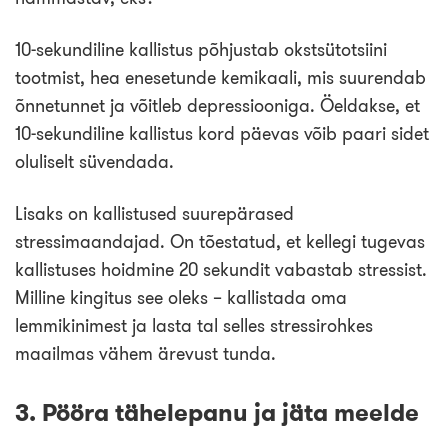
10-sekundiline kallistus põhjustab okstsütotsiini
tootmist, hea enesetunde kemikaali, mis suurendab
õnnetunnet ja võitleb depressiooniga. Öeldakse, et
10-sekundiline kallistus kord päevas võib paari sidet
oluliselt süvendada.
Lisaks on kallistused suurepärased
stressimaandajad. On tõestatud, et kellegi tugevas
kallistuses hoidmine 20 sekundit vabastab stressist.
Milline kingitus see oleks – kallistada oma
lemmikinimest ja lasta tal selles stressirohkes
maailmas vähem ärevust tunda.
3. Pööra tähelepanu ja jäta meelde