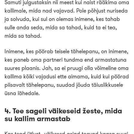
Samuti julgustaksin nii meest kui naist rääkima oma
kallimale, mida nad vajavad. Pole põhjust nuriseda
ja solvuda, kui sul on olemas inimene, kes tahab
sulle anda seda, mida sa tahad, kuid ta ei tea,
mida sa tahad.
Inimene, kes pöörab teisele tähelepanu, on inimene,
kes paneb oma partneri tundma end armastatuna
suures plaanis. Jah, sa ei pruugi olla võimeline oma
kallima kõiki vajadusi ette aimama, kuid kui pöörad
piisavalt tähelepanu, suudad jõuda täiuslikkusele
üsna lähedale.
4. Tee sageli väikeseid žeste, mida
su kallim armastab
Kas tead ütlust „väikesed asjad toovad kaasa suuri